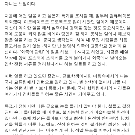
다니는 느낌이다.
인
사
처음에 어떤 일을 하고 싶은지 특기를 조사할 때, 일부러 컴퓨터쪽은
이
제외했다. 아르바이트로 프로젝트로 많이 해왔던 일이기 때문이다.
드
자신이 익숙한 일을 해서 실력이나 경력을 쌓는 것도 중요하지만, 실
아
력에 도움이 되지 않을 바에야 당연히 잘 하지 못하는 일이나 해보지
웃
않은 일을 하는 것이 좋다고 생각했다. 하여 내 주윗 사람들은 처음
LG
듣고서는 믿지 않는 -하지만 난 분명히 외국어 고등학교 영어과 출
전
신이다- '외국어 관련' 의 일을 해보ㅤㄱㅖㅆ다고 하였고, 지금은 매일
자
책상에 앉아 포스터에 스티커를 오려 붙이거나 외국에서 날아오는
모
입학 전형 서류를 정리한다거나 하는 일들을 하고 있다.
바
일
이런 일을 하고 있으면 즐겁다. 근로학생이지만 머릿속에서의 나는
부
국제 교류팀에서 인턴으로 일하고 있다. 빈 방학이 없어서 남들 다
불
가는 인턴 한 번 가보지 못했기 때문에, 국제 협력팀에서의 시간들은
효
여러가지 경험들을 익히는 좋은 시간이 되어주고 있다.
몇
가
목표가 정해지면 다른 곳으로 눈을 돌리지 말아야 한다. 철들고 결정
지
권이 손에 들어왔을 때 이후로, 불가능한 최선과 아슬아슬한 차선이
계
있다면 애초에 차선은 돌아보지 않고 최선에 완전히 쏟아부었다. 차
획
선을 힘들게 이룬다고 해도, 진정 원하는 것이 불가능한 최선의 뒤에
(1)
있다면 언젠가는 다시 마주치게 된다. 정말 목표를 이루기 위해서라
CODE