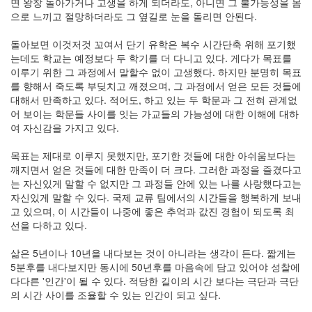
면 왕창 돌아가거나 고생을 하게 되더라도, 아니면 그 불가능성을 몸
keyboard
으로 느끼고 절망하더라도 그 옆길로 눈을 돌리면 안된다.
MX
clear
돌아보면 이것저것 꼬여서 단기 유학은 복수 시간단축 위해 포기했
미
는데도 학교는 예정보다 두 학기를 더 다니고 있다. 게다가 목표를
디
이루기 위한 그 과정에서 말할수 없이 고생했다. 하지만 분명히 목표
어
를 향해서 죽도록 부딪치고 깨졌으며, 그 과정에서 얻은 모든 것들에
계,
대해서 만족하고 있다. 적어도, 하고 있는 두 학문과 그 전혀 관계없
변
어 보이는 학문들 사이를 잇는 가교들의 가능성에 대한 이해에 대하
화,
여 자신감을 가지고 있다.
슬
로
목표는 제대로 이루지 못했지만, 포기한 것들에 대한 아쉬움보다는
우
깨지면서 얻은 것들에 대한 만족이 더 크다. 그러한 과정을 즐겼다고
뉴
는 자신있게 말할 수 없지만 그 과정들 안에 있는 나를 사랑했다고는
스
자신있게 말할 수 있다. 국제 교류 팀에서의 시간들을 행복하게 보내
기
고 있으며, 이 시간들이 나중에 좋은 추억과 값진 경험이 되도록 최
술,
선을 다하고 있다.
세
상,
삶은 5년이나 10년을 내다보는 것이 아니라는 생각이 든다. 짧게는
속
5분후를 내다보지만 동시에 50년후를 마음속에 담고 있어야 성찰에
도,
다다른 '인간'이 될 수 있다. 적당한 길이의 시간 보다는 극단과 극단
관
의 시간 사이를 조율할 수 있는 인간이 되고 싶다.
심
감