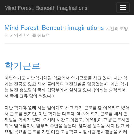
Mind Forest: Beneath imaginations
Toggl
navig
고
양
Mind Forest: Beneath imaginations
시간의 토양
이
에 기억의 나무를 심으며
의
투
표
Pray
구
학기근로
글
플
이번학기도 지난학기처럼 학교에서 학기근로를 하고 있다. 지난 학
러
기는 전공도 있고 해서 물리학과 과전산실을 담당했는데, 이번 학기
스
는 발전 홍보팀의 국제 협력부에서 일하고 있다. (이제는 승격되어
단
서 국제 교류 팀이 되었다.)
상
덕
지난 학기야 원래 하는 일이기도 하고 학기 근로를 할 이유라도 있어
질
서 근로를 했지만, 이번 학기는 다르다. 애초에 학기 근로를 해서 면
의
제받을 학비가 없다. 오히려 시간도 아깝고, 이유없이 그냥 근로하면
끝
의욕 떨어질까봐 일부러 수업을 듣는다. 별다른 생각을 하지 않고 화
[영
요일 목요일 근로를 가면 예전 고등학교 시절처럼 봉사활동을 하러
화]