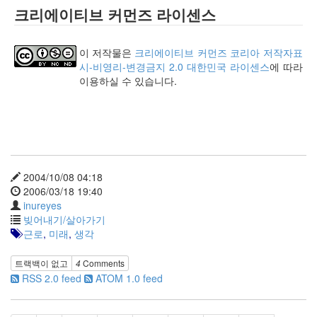
크리에이티브 커먼즈 라이센스
사
블
로
이 저작물은
크리에이티브 커먼즈 코리아 저작자표
그
시-비영리-변경금지 2.0 대한민국 라이센스
에 따라
정
이용하실 수 있습니다.
비
병
치
레
윈
도
우
2004/10/08 04:18
8
2006/03/18 19:40
의
inureyes
사
빚어내기/살아가기
용
근로
,
미래
,
생각
자
인
트랙백이 없고
4
Comments
터
RSS 2.0 feed
ATOM 1.0 feed
페
이...
playground