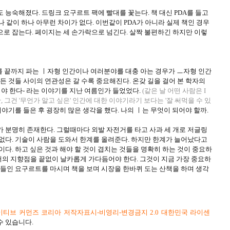
 능숙해졌다. 드링크 요구르트 팩에 빨대를 꽃는다. 책 대신 PDA를 들고
 하나 같이 하나 아무런 차이가 없다. 이번같이 PDA가 아니라 실제 책인 경우
으로 잡는다. 페이지는 세 손가락으로 넘긴다. 살짝 불편하긴 하지만 이렇
야를 끝까지 파는 ㅣ자형 인간이나 여러분야를 대충 아는 경우가 ㅡ자형 인간
모든 것들 사이의 연관성은 갈 수록 중요해진다. 온갖 길을 걸어 본 학자의
야 한다- 라는 이야기를 지난 여름인가 들었었다.
(같은 날 어떤 사람은 I
, 그건 '무언가 알고 싶은' 인간에 대한 이야기라기 보다는 '잘 써먹을 수 있
야기를 들은 후 굉장히 많은 생각을 했다. 나의 ㅣ는 무엇이 되어야 할까.
가 분명히 존재한다. 그럴때마다 외발 자전거를 타고 사과 세 개로 저글링
 없다. 기술이 사람을 도와서 한계를 올려준다. 하지만 한계가 늘어났다고
이다. 하고 싶은 것과 해야 할 것이 겹치는 것들을 명확히 하는 것이 중요하
으로서의 지향점을 끝없이 날카롭게 가다듬어야 한다. 그것이 지금 가장 중요하
것들인 요구르트를 마시며 책을 보며 시장을 한바퀴 도는 산책을 하며 생각
티브 커먼즈 코리아 저작자표시-비영리-변경금지 2.0 대한민국 라이센
수 있습니다.