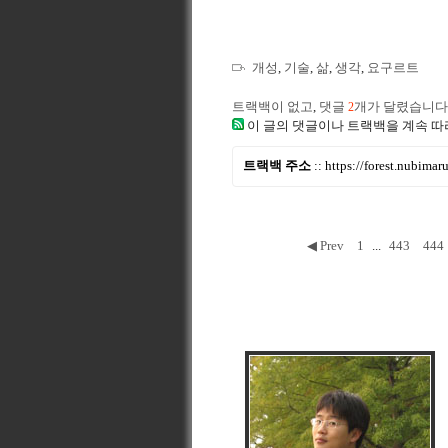
개성
,
기술
,
삶
,
생각
,
요구르트
트랙백이 없고
,
댓글
개가 달렸습니다
2
이 글의 댓글이나 트랙백을 계속 따
트랙백 주소
::
https://forest.nubima
◀ Prev
1
...
443
444