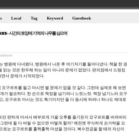
s
Local
Tag
Keyword
Guestbook
ions
- 시간의 토양에 기억의 나무를 심으며
nureyes
는 병원에 다녀왔다. 병원에서 나온 후 여기저기를 돌아다녔다. 책을 한 권
을 읽는 것은 한두해 하는 일이 아니라 문제가 없었다. 편의점에서 드링킹
사면서 문제가 시작되었다.
에 요구르트를 들고 마시면 별 문제가 없을 것 같다. 그런데 실제로 해 보면
 개가 필요하다. 한 손으로 책장을 넘기려니 느릿느릿. 책장 넘기느라 요구
고, 요구르트 마시는 것도 특기이지만 둘 다 동시에 하려니 하나도 제대로
트만 편하게 마셔서 배부르게 가을 오후를 즐기든지 요구르트를 버려버리
 그런데 둘 다 버릴 수 없으면 어떻게 할까? 예전엔 무식하게 손가락을 꼬
손으로는 요구르트를 홀짝홀짝 마셨을 것이다. 복수전공을 할 때의 자신이