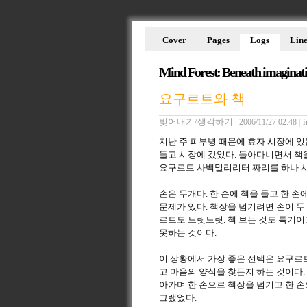
Cover
Pages
Logs
Line
Mind Forest: Beneath imaginat
요구르트와 책
빚어내기/생각하기
|
|
i
2006/11/27 02:48
지난 주 피부병 때문에 효자 시장에 있
들고 시장에 갔었다. 돌아다니면서 책
요구르트 사백밀리리터 짜리를 하나 
손은 두개다. 한 손에 책을 들고 한 손
문제가 있다. 책장을 넘기려면 손이 두
르트도 느릿느릿. 책 보는 것도 특기이
못하는 것이다.
이 상황에서 가장 좋은 선택은 요구르
고 마음의 양식을 찾든지 하는 것이다.
아가며 한 손으로 책장을 넘기고 한 
그랬었다.