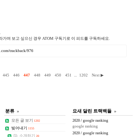
.
라가며 보고 싶으신 경우 ATOM 구독기로 이 피드를 구독하세요.
ru.com/trackback/976
445
446
447
448
449
450
451
...
1202
Next ▶
분류
»
요새 달린 트랙백들
»
모든 글 보기
/ google ranking
2020
1202
google ranking
빚어내기
1155
/ google ranking
2020
소개하기
20