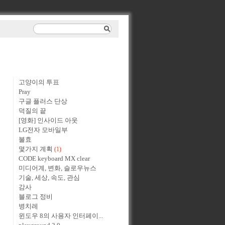
고양이의 투표
Pray
구글 플러스 단상
덕질의 끝
[영화] 인사이드 아웃
LG전자 모바일부
불효
몇가지 계획
(1)
CODE keyboard MX clear
미디어계, 변화, 슬로우뉴스
기술, 세상, 속도, 관심
감사
블로그 정비
병치레
윈도우 8의 사용자 인터페이...