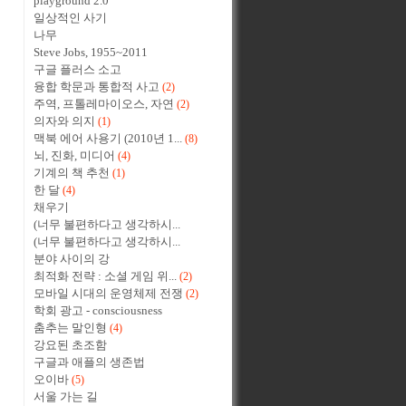
playground 2.0
일상적인 사기
나무
Steve Jobs, 1955~2011
구글 플러스 소고
융합 학문과 통합적 사고
(2)
주역, 프톨레마이오스, 자연
(2)
의자와 의지
(1)
맥북 에어 사용기 (2010년 1...
(8)
뇌, 진화, 미디어
(4)
기계의 책 추천
(1)
한 달
(4)
채우기
(너무 불편하다고 생각하시...
(너무 불편하다고 생각하시...
분야 사이의 강
최적화 전략 : 소셜 게임 위...
(2)
모바일 시대의 운영체제 전쟁
(2)
학회 광고 - consciousness
춤추는 말인형
(4)
강요된 초조함
구글과 애플의 생존법
오이바
(5)
서울 가는 길