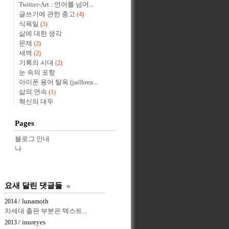
Twitter-Art : 언어를 넘어...
글쓰기에 관한 충고
(4)
식목일
(3)
삶에 대한 생각
문제
(2)
새벽
(2)
기록의 시대
(2)
눈 속의 포항
아이폰 용어 탈옥 (jailbrea...
삶의 연속
(1)
혁신의 대두
Pages
블로그 안내
나
요새 달린 댓글들
»
/ lunamoth
2014
차세대 출판 부분은 텍스트...
/ inureyes
2013