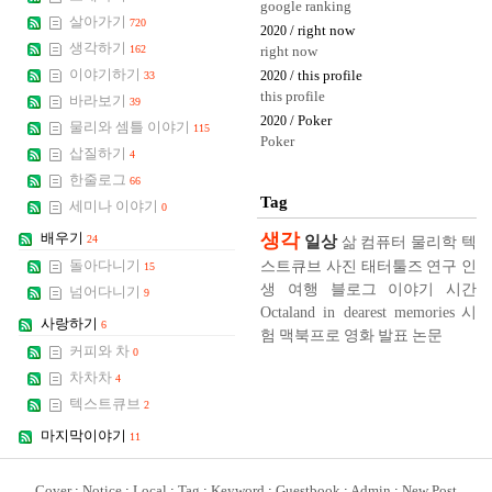
google ranking
살아가기
720
/ right now
2020
생각하기
162
right now
이야기하기
/ this profile
33
2020
this profile
바라보기
39
/ Poker
2020
물리와 셈틀 이야기
115
Poker
삽질하기
4
한줄로그
66
Tag
세미나 이야기
0
생각
배우기
일상
24
삶
컴퓨터
물리학
텍
스트큐브
사진
태터툴즈
연구
인
돌아다니기
15
생
여행
블로그
이야기
시간
넘어다니기
9
Octaland in dearest memories
시
사랑하기
6
험
맥북프로
영화
발표
논문
커피와 차
0
차차차
4
텍스트큐브
2
마지막이야기
11
Cover
:
Notice
:
Local
:
Tag
:
Keyword
:
Guestbook
:
Admin
:
New Post