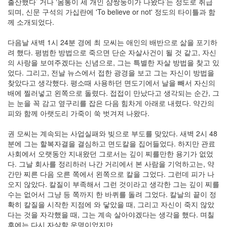
출산했다’ 거나 ‘몸통이 세 개인 샴쌍둥이가 나왔다’는 정도로 취급
keyboard
되며, 신문 구석의 가십란에 'To believe or not' 정도의 타이틀과 함
MX
께 소개되었다.
clear
미
다음날 새벽 1시 24분 경에 최 모씨는 애인의 배반으로 삶을 포기하
디
려 했다. 평범한 방법으로 죽으면 단순 자살사건이 될 것 같고, 자신
어
의 사랑을 보여주겠다는 신념으로, 그는 특별한 자살 방법을 찾고 있
계,
었다. 그리고, 전날 뉴스에서 접한 광경을 보고 그는 자신이 방법을
변
찾았다고 생각했다. 평소때 사용하던 면도기에서 날을 빼서 자신의
화,
배에 찔러넣고 왼쪽으로 돌렸다. 접접이 만났다고 생각되는 순간, 그
슬
는 눈을 꼭 감고 옆구리를 잡은 다음 힘차게 아래로 내렸다. 약간의
로
피와 함께 아랫도리 가죽이 쑥 벗겨져 나왔다.
우
뉴
권 모씨는 계속되는 사업실패와 빚으로 부도를 맞았다. 새벽 2시 48
스
분에 그는 할복자결을 결심하고 면도칼을 집어들었다. 하지만 관료
기
사회에서 오랫동안 지내왔던 그로서는 깊이 찌를만한 용기가 없었
술,
다. 그날 회사를 정리하러 나간 거리에서 본 사람을 기억하고는, 약
세
간만 찌른 다음 오른 쪽에서 왼쪽으로 칼을 그었다. 그런데 피가 나
상,
오지 않았다. 칼질이 부족해서 그런 것이라고 생각한 그는 깊이 찌를
속
수는 없어서 그냥 등 쪽까지 한 바퀴를 돌려 그었다. 칼날의 끝이 정
도,
확히 칼질을 시작한 지점에 와 닿았을 때, 그리고 자신이 죽지 않았
관
다는 것을 자각했을 때, 그는 계속 살아야겠다는 생각을 했다. 며칠
심
후에는 다시 자살할 운명이었지만
감