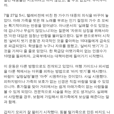
문
까.
과
통
7월 27일 5시, 텔레비전에 비친 한 가수가 대중의 의식을 바꾸어 놓
합
았다. 아래 가죽을 벗은 채 노래를 부르는 인기 절정의 가수 조 모씨
적
는 획기적이라는 반응을 얻어냈다. 아나운서의 ‘실패할 수도 있었는
사
데 겁나거나 무섭지 않았느냐’라는 질문에 ‘자유의 상징을 위해서라
고
면.’이란 대답은 엄청난 반향을 불러일으켰다. 일부 팬으로부터 시작
(2)
된 ‘살바지 벗기 운동’은 자극적인 것을 좋아하는 10대들에게 급속도
주
로 파급되었다. 학생들은 누구나 자유를 원했고, ‘살바지 벗기’가 그
역,
것을 가져다 줄 줄로 믿었다. 한 학급당 아랫가죽이 없는 인원수가
프
10명을 돌파하자, 교육부에서는 대책마련에 들어가기 시작했다.
톨
레
이 운동은 다른 방향으로도 전개되고 있었다. 여행 가이드나 피서법
마
을 다룬 책에서는 더위를 피하는 방법으로 ‘바지 벗기’를 제시했다.
이
바람이 ‘살랑살랑’불면 ‘아주’ 시원하다는 것이었다. 사실 시원했다.
오
피하지방이나 가죽의 보호가 없는 신경은 직접 바람을 맞을 수 있었
스,
으니까. 휴가철을 맞아 거리에서는 쉽게 아래가죽이 없는 사람들을
자
볼 수 있게 되었다. 전문적으로 시술을 하는 곳도 생겨났다. 실패해
연
서 사망했을 경우, 보험에 가입해서 유가족에게 보상을 해준다는 말
(2)
과 함께.
의
자
갑자기 모피가 잘 팔리기 시작했다. 동불 털가죽으로 만든 바지도 나
와