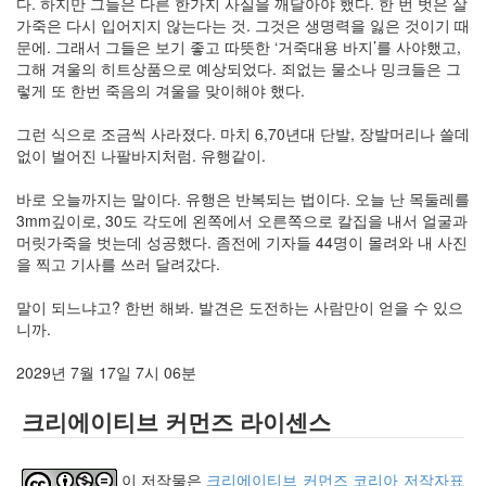
다. 하지만 그들은 다른 한가지 사실을 깨달아야 했다. 한 번 벗은 살
계
가죽은 다시 입어지지 않는다는 것. 그것은 생명력을 잃은 것이기 때
의
문에. 그래서 그들은 보기 좋고 따뜻한 ‘거죽대용 바지’를 사야했고,
책
그해 겨울의 히트상품으로 예상되었다. 죄없는 물소나 밍크들은 그
추
렇게 또 한번 죽음의 겨울을 맞이해야 했다.
천
(1)
그런 식으로 조금씩 사라졌다. 마치 6,70년대 단발, 장발머리나 쓸데
한
없이 벌어진 나팔바지처럼. 유행같이.
달
(4)
바로 오늘까지는 말이다. 유행은 반복되는 법이다. 오늘 난 목둘레를
채
3mm깊이로, 30도 각도에 왼쪽에서 오른쪽으로 칼집을 내서 얼굴과
우
머릿가죽을 벗는데 성공했다. 좀전에 기자들 44명이 몰려와 내 사진
기
을 찍고 기사를 쓰러 달려갔다.
(너
무
말이 되느냐고? 한번 해봐. 발견은 도전하는 사람만이 얻을 수 있으
불
니까.
편
하
2029년 7월 17일 7시 06분
다
고
크리에이티브 커먼즈 라이센스
생
각
하
이 저작물은
크리에이티브 커먼즈 코리아 저작자표
시...