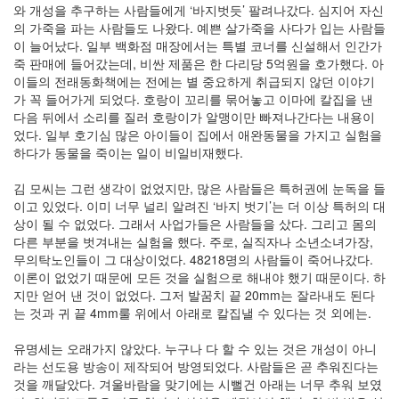
와 개성을 추구하는 사람들에게 ‘바지벗듯’ 팔려나갔다. 심지어 자신
의
의 가죽을 파는 사람들도 나왔다. 예쁜 살가죽을 사다가 입는 사람들
지
이 늘어났다. 일부 백화점 매장에서는 특별 코너를 신설해서 인간가
(1)
죽 판매에 들어갔는데, 비싼 제품은 한 다리당 5억원을 호가했다. 아
맥
이들의 전래동화책에는 전에는 별 중요하게 취급되지 않던 이야기
북
가 꼭 들어가게 되었다. 호랑이 꼬리를 묶어놓고 이마에 칼집을 낸
에
다음 뒤에서 소리를 질러 호랑이가 알맹이만 빠져나간다는 내용이
어
었다. 일부 호기심 많은 아이들이 집에서 애완동물을 가지고 실험을
사
하다가 동물을 죽이는 일이 비일비재했다.
용
기
김 모씨는 그런 생각이 없었지만, 많은 사람들은 특허권에 눈독을 들
(2010
이고 있었다. 이미 너무 널리 알려진 ‘바지 벗기’는 더 이상 특허의 대
년
상이 될 수 없었다. 그래서 사업가들은 사람들을 샀다. 그리고 몸의
1...
다른 부분을 벗겨내는 실험을 했다. 주로, 실직자나 소년소녀가장,
(8)
무의탁노인들이 그 대상이었다. 48218명의 사람들이 죽어나갔다.
뇌,
이론이 없었기 때문에 모든 것을 실험으로 해내야 했기 때문이다. 하
진
지만 얻어 낸 것이 없었다. 그저 발꿈치 끝 20mm는 잘라내도 된다
화,
는 것과 귀 끝 4mm룰 위에서 아래로 칼집낼 수 있다는 것 외에는.
미
디
유명세는 오래가지 않았다. 누구나 다 할 수 있는 것은 개성이 아니
어
라는 선도용 방송이 제작되어 방영되었다. 사람들은 곧 추워진다는
(4)
것을 깨달았다. 겨울바람을 맞기에는 시뻘건 아래는 너무 추워 보였
기