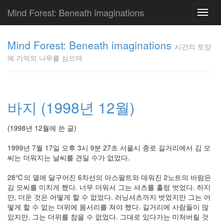
Mind Forest: Beneath imaginations
Toggl
navig
고
양
Mind Forest: Beneath imaginations
시간의 토양
이
에 기억의 나무를 심으며
의
투
표
Pray
구
바지 (1998년 12월)
글
플
(1998년 12월에 쓴 글)
러
스
1999년 7월 17일 오후 3시 9분 27초 서울시 종로 길거리에서 김 모
단
씨는 더워지는 날씨를 견딜 수가 없었다.
상
덕
28℃의 열에 달구어진 6차선의 아스팔트와 데워진 2노트의 바람은
질
김 모씨를 미치게 했다. 너무 더워서 그는 셔츠를 훌렁 벗었다. 하지
의
만, 더운 것은 어떻게 할 수 없었다. 러닝셔츠까지 벗었지만 그는 어
끝
떻게 할 수 없는 더위에 몸서리를 쳐야 했다. 길거리에 사람들이 많
[영
았지만, 그는 더위를 참을 수 없었다. 그대로 있다가는 미쳐버릴 것
화]