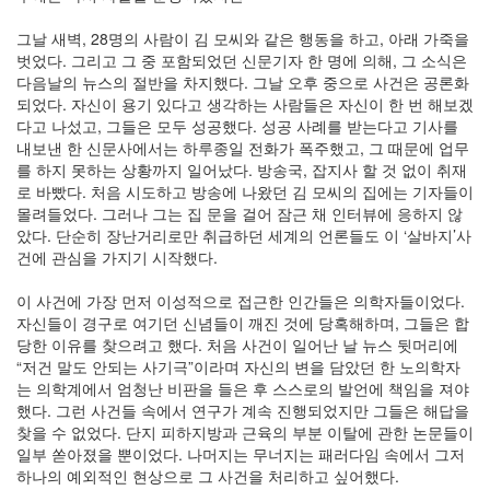
사
그날 새벽, 28명의 사람이 김 모씨와 같은 행동을 하고, 아래 가죽을
블
벗었다. 그리고 그 중 포함되었던 신문기자 한 명에 의해, 그 소식은
로
다음날의 뉴스의 절반을 차지했다. 그날 오후 중으로 사건은 공론화
그
되었다. 자신이 용기 있다고 생각하는 사람들은 자신이 한 번 해보겠
정
다고 나섰고, 그들은 모두 성공했다. 성공 사례를 받는다고 기사를
비
내보낸 한 신문사에서는 하루종일 전화가 폭주했고, 그 때문에 업무
병
를 하지 못하는 상황까지 일어났다. 방송국, 잡지사 할 것 없이 취재
치
로 바빴다. 처음 시도하고 방송에 나왔던 김 모씨의 집에는 기자들이
레
몰려들었다. 그러나 그는 집 문을 걸어 잠근 채 인터뷰에 응하지 않
윈
았다. 단순히 장난거리로만 취급하던 세계의 언론들도 이 ‘살바지’사
도
건에 관심을 가지기 시작했다.
우
8
이 사건에 가장 먼저 이성적으로 접근한 인간들은 의학자들이었다.
의
자신들이 경구로 여기던 신념들이 깨진 것에 당혹해하며, 그들은 합
사
당한 이유를 찾으려고 했다. 처음 사건이 일어난 날 뉴스 뒷머리에
용
“저건 말도 안되는 사기극”이라며 자신의 변을 담았던 한 노의학자
자
는 의학계에서 엄청난 비판을 들은 후 스스로의 발언에 책임을 져야
인
했다. 그런 사건들 속에서 연구가 계속 진행되었지만 그들은 해답을
터
찾을 수 없었다. 단지 피하지방과 근육의 부분 이탈에 관한 논문들이
페
일부 쏟아졌을 뿐이었다. 나머지는 무너지는 패러다임 속에서 그저
이...
하나의 예외적인 현상으로 그 사건을 처리하고 싶어했다.
playground