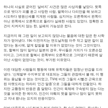
2.0
하나의 사실로 굳어진 ‘살바지’ 사건은 많은 사상자를 낳았다. 윗쪽
일
으로 벗다가 피를 쏟고 사망한 사람, 팔목이나 다리만을 해 보려고
상
시도하다 병원신세를 지게된 사람들. 심지어는 오른쪽에서 왼쪽이
적
아닌 왼쪽에서 오른쪽으로 돌리다 실패한 사람도 있었다. 정확한 조
인
건이 지켜지지 않는 한, 실패의 가능성은 컸다.
사
기
지금까지 왜 그런 일이 보고되지 않았냐는 물음에 대한 답은 한 사학
나
자가 얻어냈다. 19c 이전까지는 면도날처럼 아주 작고 얇은 칼이 없
무
었다는 동시에, 얕게 칼질을 할 이유가 없었다는 것이 그것이었다.
Steve
또, 할복이 많이 일어난 일본의 경우, 무사들은 거의가 다 오른손잡
Jobs,
이이고, 그러므로 할복시 왼쪽부터 오른쪽으로 그어댔기 때문에 살
1955~2011
아난 사람이 없었다는 것이, 부가된 이유였다.
구
글
이런 대담한 사람들의 행동에 대해 유학자들은 엄청난 반감을 드러
플
냈다. ‘신체발부 수지부모’로 대표되는 그들의 관점에서 볼 때, 이 행
러
위는 용납될 수 없는 것이었고, TV에 비친 그들의 시뻘건 근육으로
스
된 아랫도리는 차라리 ‘인간 말종’으로 그들을 대하게 만들었다. 하
소
지만 교황청의 반응은 좀 달랐다. 인간이 육체에 구속받지 않는 다는
고
것을 보여준 한 예이자, 인간이 야훼의 뜻을 얼마나 많이 알지 못하
융
고 지내 왔냐는 요지의 반응이었다.
합
학
일반 대중들은 시도하려고 하지 않았고, 할 수도 없었다. 무서우니