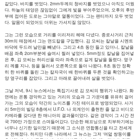
같았다. 바지를 벗었다. 2mm두께의 청바지를 벗었으나 아직도 더웠
인
다. 하늘의 태양은 끊임없이 그에게 빛을 부어주었으며, 오후의 후반
사
부에 접어든 도로는 그야말로 열통이었다. 그는 팬티까지 모두 벗었
이
다. 알몸이 되었어도 더위는 가셔지질 않았다.
드
아
그는 그런 모습으로 거리를 이리저리 헤매 다녔다. 종로사거리 근처
웃
30m의 매점에서 그는 면도칼을 구입했다. 김 모씨는 칼날을 시멘트
LG
바닥에 두드려 날만을 빼냈다. 그리고 4초 동안 들고 있더니, 칼날을
전
배꼽 좌측 2cm부분에 슬며시 찔러 넣었다. 5mm정도 칼날을 집어넣
자
은 후, 김 모씨는 허리선을 따라 좌측으로 길게 칼날을 돌렸다. 옆구
모
리 께를 지나, 등을 둘러서 오른쪽으로 돌아 나왔다. 8초 동안 정확
바
히 한 바퀴를 돌린 그는 칼자국이 배 한바퀴를 두른 것을 확인하고는
일
양 옆구리를 잡았다. 그리고 아래로 끌어내려 살을 벗었다.
부
불
그날 저녁, 9시 뉴스에서는 특집기사로 김 모씨의 행위가 나왔다. 화
효
면에는 온통 경악하고 있는 거리의 모습과 그 가운데를 유유히 걸어
몇
가는 그의 모습이 약간의 노이즈를 가진 테이프로 방영되었다. 사거
가
리 5m안의 빌딩 8층에서 U.F.O. 나 외계인이 출현한 줄 알고 비디오
지
카메라를 갖다댄 한 매니아의 결과물이었다. 같은 경악이 그 시간 전
계
국 700만 가정으로 스며들어갔다. 단순한 해프닝으로 치부하기에는
획
너무나 신기한 일이었기 때문에 그 소식은 연합통신을 타고 전세계
(1)
로 전해졌다. 하지만 다른 나라에서 그 뉴스는 그저 ‘여덟 쌍둥이를
CODE