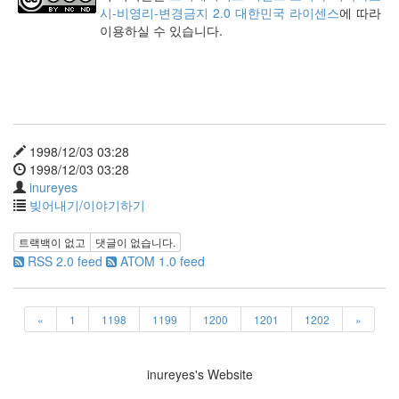
시-비영리-변경금지 2.0 대한민국 라이센스
에 따라
(너
이용하실 수 있습니다.
무
불
편
하
다
고
생
1998/12/03 03:28
각
1998/12/03 03:28
하
inureyes
시...
빚어내기/이야기하기
분
야
트랙백이 없고
댓글이 없습니다.
사
RSS 2.0 feed
ATOM 1.0 feed
이
의
강
최
«
1
1198
1199
1200
1201
1202
»
적
화
전
inureyes's Website
략