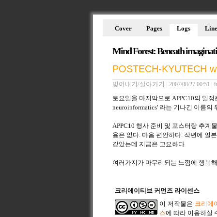
Cover
Pages
Logs
Line
Mind Forest: Beneath imaginat
POSTECH-KYUTECH wo
빚어내기/살아가기
|
|
i
2007/08/27 00:51
토요일을 마지막으로 APPC10의 일정은 끝
neuroinformatics' 라는 기나긴
APPC10 행사 준비 및 포스터랑 추
용은 없다. 마음 편안하다. 작년에 일
같았는데 지금은 고요하다.
여러가지가 마무리되는 느낌에 행복해 
크리에이티브 커먼즈 라이센스
이 저작물은
크리에이
스
에 따라 이용하실 