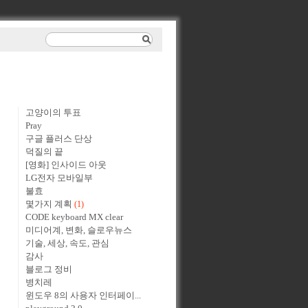
고양이의 투표
Pray
구글 플러스 단상
덕질의 끝
[영화] 인사이드 아웃
LG전자 모바일부
불효
몇가지 계획
(1)
CODE keyboard MX clear
미디어계, 변화, 슬로우뉴스
기술, 세상, 속도, 관심
감사
블로그 정비
병치레
윈도우 8의 사용자 인터페이...