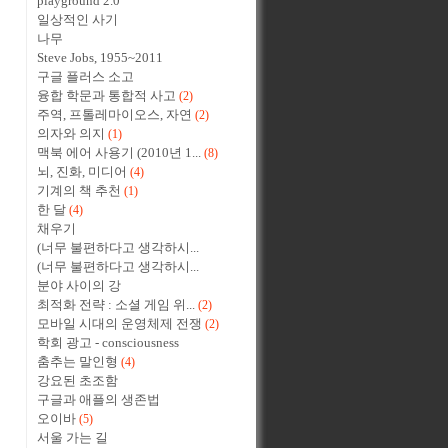
playground 2.0
일상적인 사기
나무
Steve Jobs, 1955~2011
구글 플러스 소고
융합 학문과 통합적 사고
(2)
주역, 프톨레마이오스, 자연
(2)
의자와 의지
(1)
맥북 에어 사용기 (2010년 1...
(8)
뇌, 진화, 미디어
(4)
기계의 책 추천
(1)
한 달
(4)
채우기
(너무 불편하다고 생각하시...
(너무 불편하다고 생각하시...
분야 사이의 강
최적화 전략 : 소셜 게임 위...
(2)
모바일 시대의 운영체제 전쟁
(2)
학회 광고 - consciousness
춤추는 말인형
(4)
강요된 초조함
구글과 애플의 생존법
오이바
(5)
서울 가는 길