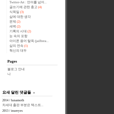
Twitter-Art : 언어를 넘어...
글쓰기에 관한 충고
(4)
식목일
(3)
삶에 대한 생각
문제
(2)
새벽
(2)
기록의 시대
(2)
눈 속의 포항
아이폰 용어 탈옥 (jailbrea...
삶의 연속
(1)
혁신의 대두
Pages
블로그 안내
나
요새 달린 댓글들
»
/ lunamoth
2014
차세대 출판 부분은 텍스트...
/ inureyes
2013