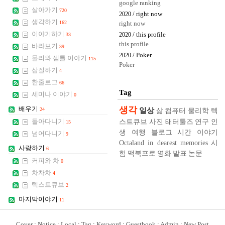
google ranking
살아가기
720
/ right now
2020
생각하기
162
right now
이야기하기
/ this profile
33
2020
this profile
바라보기
39
/ Poker
2020
물리와 셈틀 이야기
115
Poker
삽질하기
4
한줄로그
66
Tag
세미나 이야기
0
생각
배우기
일상
24
삶
컴퓨터
물리학
텍
스트큐브
사진
태터툴즈
연구
인
돌아다니기
15
생
여행
블로그
시간
이야기
넘어다니기
9
Octaland in dearest memories
시
사랑하기
6
험
맥북프로
영화
발표
논문
커피와 차
0
차차차
4
텍스트큐브
2
마지막이야기
11
Cover
:
Notice
:
Local
:
Tag
:
Keyword
:
Guestbook
:
Admin
:
New Post