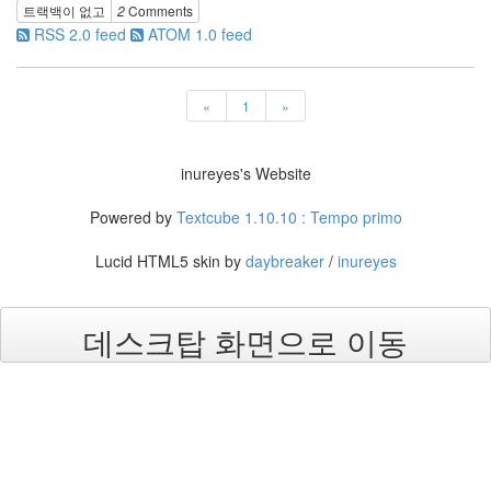
2.0
트랙백이 없고
2
Comments
일
RSS 2.0 feed
ATOM 1.0 feed
상
적
인
«
1
»
사
기
나
inureyes's Website
무
Steve
Powered by
Textcube 1.10.10 : Tempo primo
Jobs,
1955~2011
Lucid HTML5 skin by
daybreaker
/
inureyes
구
글
플
데스크탑 화면으로 이동
러
스
소
고
융
합
학