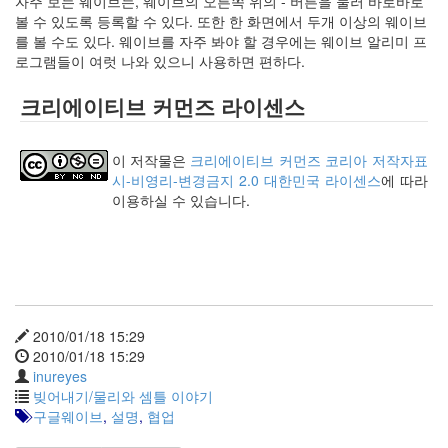
자주 보는 웨이브는, 웨이브의 오른쪽 위의 - 버튼을 눌러 바로바로
사
볼 수 있도록 등록할 수 있다. 또한 한 화면에서 두개 이상의 웨이브
블
를 볼 수도 있다. 웨이브를 자주 봐야 할 경우에는 웨이브 알리미 프
로
로그램들이 여럿 나와 있으니 사용하면 편하다.
그
정
크리에이티브 커먼즈 라이센스
비
병
치
이 저작물은
크리에이티브 커먼즈 코리아 저작자표
레
시-비영리-변경금지 2.0 대한민국 라이센스
에 따라
윈
이용하실 수 있습니다.
도
우
8
의
사
용
2010/01/18 15:29
자
2010/01/18 15:29
인
inureyes
터
빚어내기/물리와 셈틀 이야기
페
구글웨이브
이...
,
설명
,
협업
playground