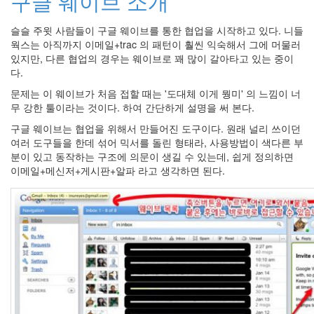
구글 웨이브 소개
인
사
슬슬 주윗 사람들이 구글 웨이브를 통한 협업을 시작하고 있다. 니들
이
웍스는 아직까지 이메일+trac 의 패턴이 훨씬 익숙해서 그에 머물러
드
있지만, 다른 협업의 경우는 웨이브로 꽤 많이 갈아타고 있는 중이
아
다.
웃
LG
문제는 이 웨이브가 처음 접할 때는 '도대체 이게 뭥미' 의 느낌이 너
전
무 강한 툴이라는 것이다. 하여 간단하게 설명을 써 본다.
자
구글 웨이브는 협업을 위해서 만들어진 도구이다. 원래 널리 쓰이던
모
여러 도구들을 한데 섞어 믹서를 돌린 형태라, 사용방법이 색다른 부
바
분이 있고 동작하는 구조에 의문이 생길 수 있는데, 쉽게 정의하면
일
이메일+메신저+게시판+알파 라고 생각하면 된다.
부
불
효
몇
가
지
계
획
(1)
CODE