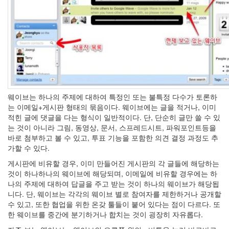
keyboard
MX
clear
미
디
어
계,
변
화,
슬
웨이브는 하나의 주제에 대하여 특정인 또는 불특정 다수가 토론하
로
는 이메일+게시판 형태의 묶음이다. 웨이브에는 글을 적거나, 이미
우
적힌 글에 댓글을 다는 형식이 일반적이다. 단, 단순히 글만 쓸 수 있
뉴
는 것이 아니라 그림, 동영상, 문서, 스프레드시트, 파워포인트등을
스
바로 첨부하고 볼 수 있고, 투표 기능을 포함한 의견 결정 과정도 추
기
가할 수 있다.
술,
게시판에 비유할 경우, 이미 만들어진 게시판의 각 글들에 해당하는
세
것이 하나하나의 웨이브에 해당되며, 이메일에 비유할 경우에는 하
상,
나의 주제에 대하여 답글을 주고 받는 것이 하나의 웨이브가 해당됩
속
니다. 단, 웨이브는 각각의 웨이브 별로 참여자를 제한하거나 공개할
도,
수 있고, 또한 협업을 위한 온갖 툴들이 붙어 있다는 점이 다르다. 또
관
한 웨이브를 중간에 분기하거나 합치는 것이 굉장히 자유롭다.
심
감