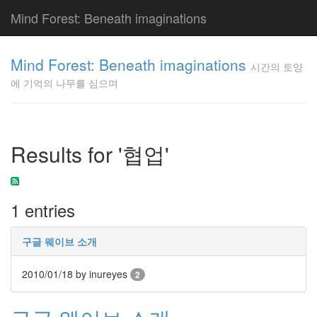
Mind Forest: Beneath imaginations
고
양
Mind Forest: Beneath imaginations
시간의 토양
이
에 기억의 나무를 심으며
의
투
표
Pray
구
Results for '협업'
글
플
러
스
1 entries
단
상
덕
구글 웨이브 소개
질
의
2010/01/18
by inureyes
2
끝
[영
화]