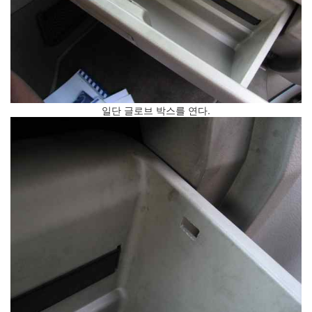
사
블
로
그
정
비
병
치
일단 글로브 박스를 연다.
레
윈
도
우
8
의
사
용
자
인
터
페
이...
playground