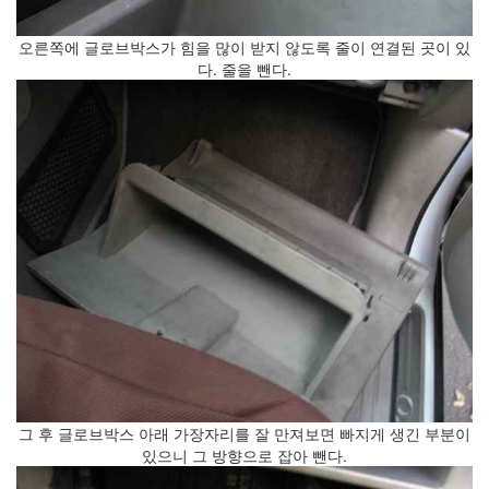
2.0
일
오른쪽에 글로브박스가 힘을 많이 받지 않도록 줄이 연결된 곳이 있
상
다. 줄을 뺀다.
적
인
사
기
나
무
Steve
Jobs,
1955~2011
구
글
플
러
스
소
고
융
그 후 글로브박스 아래 가장자리를 잘 만져보면 빠지게 생긴 부분이
합
있으니 그 방향으로 잡아 뺀다.
학