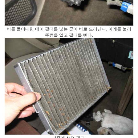
계
의
책
추
천
바를 들어내면 에어 필터를 넣는 곳이 바로 드러난다. 아래를 눌러
(1)
뚜껑을 열고 필터를 뺀다.
한
달
(4)
채
우
기
(너
무
불
편
하
다
고
생
각
하
시...
기존에 쓰던 필터.