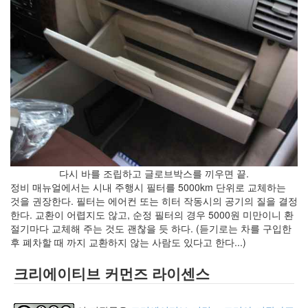
생
존
법
오
이
바
(5)
서
울
가
는
길
Twitter-
다시 바를 조립하고 글로브박스를 끼우면 끝.
Art
정비 매뉴얼에서는 시내 주행시 필터를 5000km 단위로 교체하는
:
것을 권장한다. 필터는 에어컨 또는 히터 작동시의 공기의 질을 결정
언
한다. 교환이 어렵지도 않고, 순정 필터의 경우 5000원 미만이니 환
어
절기마다 교체해 주는 것도 괜찮을 듯 하다. (듣기로는 차를 구입한
를
후 폐차할 때 까지 교환하지 않는 사람도 있다고 한다...)
넘
어...
크리에이티브 커먼즈 라이센스
글
쓰