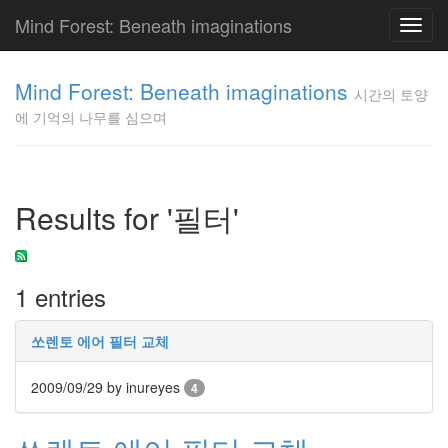
Mind Forest: Beneath imaginations
Toggl
navig
고
양
Mind Forest: Beneath imaginations
시간의 토양
이
에 기억의 나무를 심으며
의
투
표
Pray
구
Results for '필터'
글
플
러
스
1 entries
단
상
덕
쏘렌토 에어 필터 교체
질
의
2009/09/29
by inureyes
4
끝
[영
화]