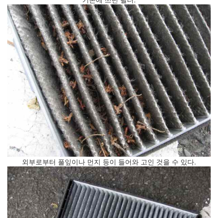
(너
무
불
편
하
다
고
생
각
하
시...
분
야
사
이
의
외부로부터 풀잎이나 먼지 등이 들어와 고인 것을 수 있다.
강
최
적
화
전
략