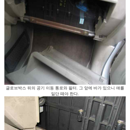
문
과
통
합
적
사
고
(2)
주
역,
프
톨
레
마
이
오
글로브박스 뒤의 공기 이동 통로와 필터. 그 앞에 바가 있으니 얘를
스,
일단 떼야 한다.
자
연
(2)
의
자
와