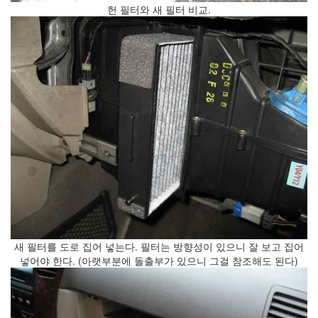
광
헌 필터와 새 필터 비교.
고
-
consciousness
춤
추
는
말
인
형
(4)
강
요
된
초
조
함
구
새 필터를 도로 집어 넣는다. 필터는 방향성이 있으니 잘 보고 집어
글
넣어야 한다. (아랫부분에 돌출부가 있으니 그걸 참조해도 된다)
과
애
플
의