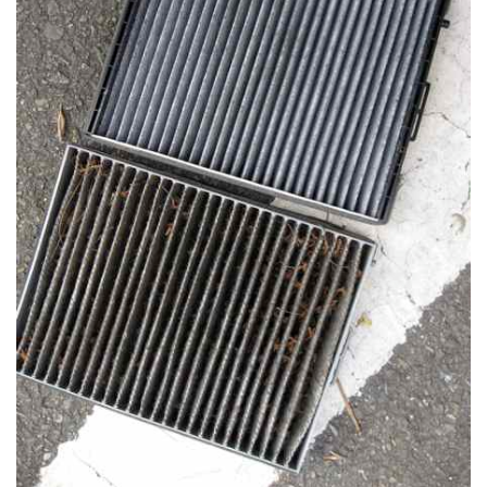
:
소
셜
게
임
위...
(2)
모
바
일
시
대
의
운
영
체
제
전
쟁
(2)
학
회