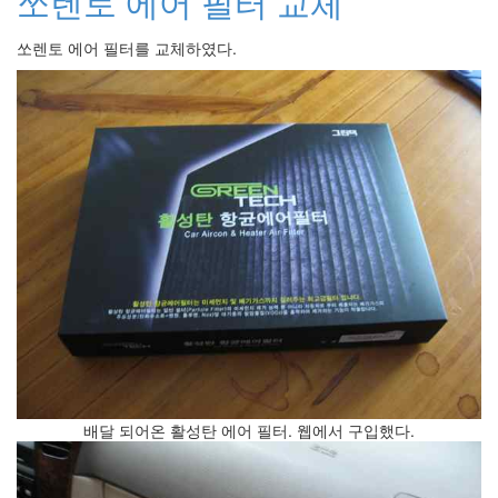
쏘렌토 에어 필터 교체
인
사
쏘렌토 에어 필터를 교체하였다.
이
드
아
웃
LG
전
자
모
바
일
부
불
효
몇
가
지
계
배달 되어온 활성탄 에어 필터. 웹에서 구입했다.
획
(1)
CODE