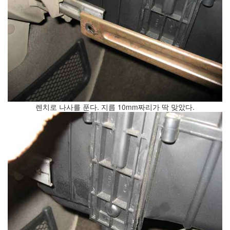
의
지
(1)
맥
북
에
어
사
용
기
렌치로 나사를 푼다. 지름 10mm짜리가 딱 맞았다.
(2010
년
1...
(8)
뇌,
진
화,
미
디
어
(4)
기