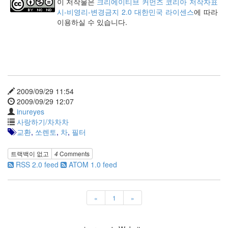
이 저작물은
크리에이티브 커먼즈 코리아 저작자표
기
시-비영리-변경금지 2.0 대한민국 라이센스
에 따라
에
이용하실 수 있습니다.
관
한
충
고
(4)
식
목
2009/09/29 11:54
일
2009/09/29 12:07
(3)
inureyes
삶
사랑하기/차차차
에
교환
,
쏘렌토
,
차
,
필터
대
한
트랙백이 없고
4
Comments
생
RSS 2.0 feed
ATOM 1.0 feed
각
문
제
(2)
«
1
»
새
벽
(2)