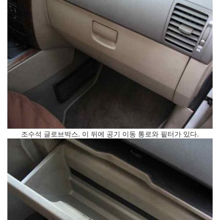
keyboard
MX
clear
미
디
어
계,
변
화,
슬
로
우
뉴
스
조수석 글로브박스. 이 뒤에 공기 이동 통로와 핕터가 있다.
기
술,
세
상,
속
도,
관
심
감