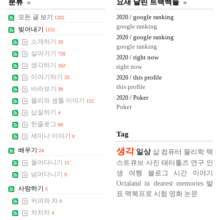
분류
»
요새 달린 트랙백들
»
모든 글 보기
/ google ranking
2020
1202
google ranking
빚어내기
1155
/ google ranking
2020
소개하기
20
google ranking
살아가기
720
/ right now
2020
생각하기
162
right now
이야기하기
/ this profile
33
2020
this profile
바라보기
39
/ Poker
2020
물리와 셈틀 이야기
115
Poker
삽질하기
4
한줄로그
66
Tag
세미나 이야기
0
생각
배우기
일상
24
삶
컴퓨터
물리학
텍
스트큐브
사진
태터툴즈
연구
인
돌아다니기
15
생
여행
블로그
시간
이야기
넘어다니기
9
Octaland in dearest memories
발
사랑하기
6
표
맥북프로
시험
영화
논문
커피와 차
0
차차차
4