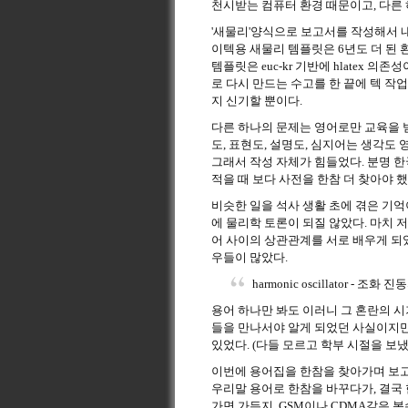
천시받는 컴퓨터 환경 때문이고, 다른
'새물리'양식으로 보고서를 작성해서 
이텍용 새물리 템플릿은 6년도 더 된 
템플릿은 euc-kr 기반에 hlatex
로 다시 만드는 수고를 한 끝에 텍 작
지 신기할 뿐이다.
다른 하나의 문제는 영어로만 교육을 
도, 표현도, 설명도, 심지어는 생각도
그래서 작성 자체가 힘들었다. 분명 
적을 때 보다 사전을 한참 더 찾아야 
비슷한 일을 석사 생활 초에 겪은 기
에 물리학 토론이 되질 않았다. 마치 
어 사이의 상관관계를 서로 배우게 되
우들이 많았다.
harmonic oscillator - 조화
용어 하나만 봐도 이러니 그 혼란의 
들을 만나서야 알게 되었던 사실이지만
있었다. (다들 모르고 학부 시절을 보
이번에 용어집을 한참을 찾아가며 보고
우리말 용어로 한참을 바꾸다가, 결국
가면 가든지, GSM이나 CDMA같은 