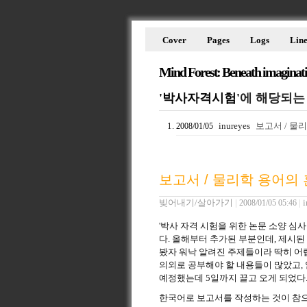
Cover
Pages
Logs
Line
Mind Forest: Beneath imaginat
'박사자격시험'
에 해당되는
inureyes
보고서 / 물
2008/01/05
보고서 / 물리학 용어의
빚어내기/살아가기
|
|
i
2008/01/05 05:46
'박사 자격 시험을 위한 논문 소양 심
다. 올해부터 추가된 부분인데, 제시된
봤자 워낙 알려진 주제들이라 딱히 어렵
의외로 공부해야 할 내용들이 많았고, 
예정했는데 5일까지 끌고 오게 되었다
한국어로 보고서를 작성하는 것이 참으로