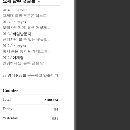
요새 달린 댓글들
»
/ lunamoth
2014
차세대 출판 부분은 텍스트...
/ inureyes
2013
오래간만이야! 요샌 어떻게 ...
/ 비밀방문자
2013
관리자만 볼 수 있는 댓글입...
/ inureyes
2012
혹시 본문 중 어딘가 태그가...
/ 이재영
2012
안녕하세요. 불쑥 글을 남...
37 명이 RSS를 구독하고 있습니다.
Counter
Total
2188174
Today
94
Yesterday
681