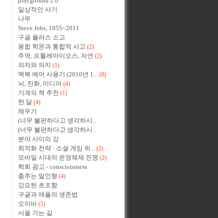
playground 2.0
일상적인 사기
나무
Steve Jobs, 1955~2011
구글 플러스 소고
융합 학문과 통합적 사고
(2)
주역, 프톨레마이오스, 자연
(2)
의자와 의지
(1)
맥북 에어 사용기 (2010년 1...
(8)
뇌, 진화, 미디어
(4)
기계의 책 추천
(1)
한 달
(4)
채우기
(너무 불편하다고 생각하시...
(너무 불편하다고 생각하시...
분야 사이의 강
최적화 전략 : 소셜 게임 위...
(2)
모바일 시대의 운영체제 전쟁
(2)
학회 광고 - consciousness
춤추는 말인형
(4)
강요된 초조함
구글과 애플의 생존법
오이바
(5)
서울 가는 길