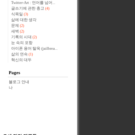
Twitter-Art : 언어를 넘어...
글쓰기에 관한 충고
(4)
식목일
(3)
삶에 대한 생각
문제
(2)
새벽
(2)
기록의 시대
(2)
눈 속의 포항
아이폰 용어 탈옥 (jailbrea...
삶의 연속
(1)
혁신의 대두
Pages
블로그 안내
나