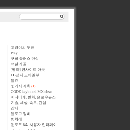
고양이의 투표
Pray
구글 플러스 단상
덕질의 끝
[영화] 인사이드 아웃
LG전자 모바일부
불효
몇가지 계획
(1)
CODE keyboard MX clear
미디어계, 변화, 슬로우뉴스
기술, 세상, 속도, 관심
감사
블로그 정비
병치레
윈도우 8의 사용자 인터페이...