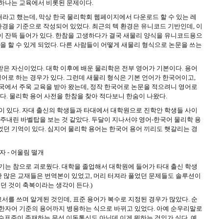
 하나는 교육에서 비롯된 문제이다.
내라고 했는데, 막상 한국 물리학회 웹페이지에서 다운로드 할 수 있는 레
환경을 기준으로 작성되어 있었다. 최근의 텍 환경은 유니코드 기반인데, 이
 의존성이 잔뜩 들어가 있다. 한참을 고생하다가 결국 새물리 양식을 유니코드용으
업을 할 수 있게 되었다. 다른 사람들이 어떻게 새물리 형식으로 논문을 쓰는
받은 자신이었다. 대학 이후에 배운 물리학은 전부 영어가 기본이다. 용어
 영어로 하는 경우가 있다. 그런데 새물리 형식은 기본 언어가 한국어이고,
한국에서 주욱 교육을 받아 왔는데, 정작 한국어로 논문을 적으려니 영어로
했다. 물리학 용어 사전을 한참을 찾아 적다보니 한숨이 나왔다.
억이 있다. 자대 출신의 학생들과 타대에서 대학원으로 진학안 학생들 사이
저주내린 바벨탑을 보는 것 같았다. 두달이 지나서야 영어-한국어 물리학 용
었던 기억이 있다. 심지어 물리학 용어는 한국어 용어 끼리도 햇갈리는 경
 진동자 - 어울림 떨개
시기는 참으로 괴로웠다. 대학을 졸업해서 대학원에 들어가 타대 출신 학생
 많은 교재들은 번역본이 있었고, 머리 터져라 풀었던 문제들도 솔루션이
냈던 것이 축복이라는 생각이 든다.)
서를 쓰며 알게된 것인데, 표준 용어가 복수로 지정된 경우가 많았다. 순
 한자어 기준의 용어까지 병용하는 식으로 바뀌고 있었다. 아예 순우리말로
복수표준이 존재하는 무선 이동통신도 아닌데 이게 뭐하는 것인가 싶다. 예