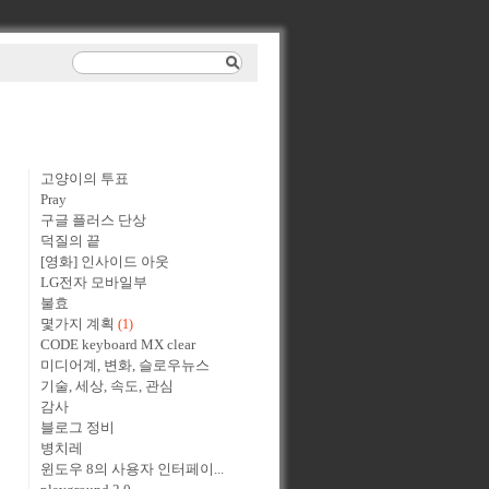
고양이의 투표
Pray
구글 플러스 단상
덕질의 끝
[영화] 인사이드 아웃
LG전자 모바일부
불효
몇가지 계획
(1)
CODE keyboard MX clear
미디어계, 변화, 슬로우뉴스
기술, 세상, 속도, 관심
감사
블로그 정비
병치레
윈도우 8의 사용자 인터페이...