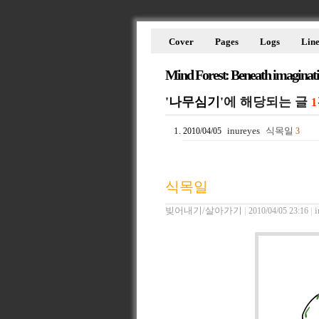
Cover
Pages
Logs
Line
Mind Forest: Beneath imaginat
'나무심기'
에 해당되는 글
1
inureyes
식목일
2010/04/05
3
식목일
빚어내기/살아가기
|
|
i
2010/04/05 23:16