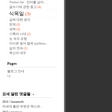
Twitter-Art : 언어를 넘어...
글쓰기에 관한 충고
(4)
식목일
(3)
삶에 대한 생각
문제
(2)
새벽
(2)
기록의 시대
(2)
눈 속의 포항
아이폰 용어 탈옥 (jailbrea...
삶의 연속
(1)
혁신의 대두
Pages
블로그 안내
나
요새 달린 댓글들
»
/ lunamoth
2014
차세대 출판 부분은 텍스트...