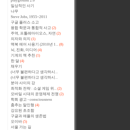
playground 2.0
일상적인 사기
나무
Steve Jobs, 1955~2011
구글 플러스 소고
융합 학문과 통합적 사고
(2)
주역, 프톨레마이오스, 자연
(2)
의자와 의지
(1)
맥북 에어 사용기 (2010년 1...
(8)
뇌, 진화, 미디어
(4)
기계의 책 추천
(1)
한 달
(4)
채우기
(너무 불편하다고 생각하시...
(너무 불편하다고 생각하시...
분야 사이의 강
최적화 전략 : 소셜 게임 위...
(2)
모바일 시대의 운영체제 전쟁
(2)
학회 광고 - consciousness
춤추는 말인형
(4)
강요된 초조함
구글과 애플의 생존법
오이바
(5)
서울 가는 길