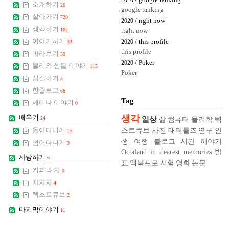
/ google ranking
2020
소개하기
20
google ranking
살아가기
720
/ right now
2020
생각하기
162
right now
이야기하기
/ this profile
33
2020
this profile
바라보기
39
/ Poker
2020
물리와 셈틀 이야기
115
Poker
삽질하기
4
한줄로그
66
Tag
세미나 이야기
0
생각
배우기
일상
24
삶
컴퓨터
물리학
텍
스트큐브
사진
태터툴즈
연구
인
돌아다니기
15
생
여행
블로그
시간
이야기
넘어다니기
9
Octaland in dearest memories
발
사랑하기
6
표
맥북프로
시험
영화
논문
커피와 차
0
차차차
4
텍스트큐브
2
마지막이야기
11