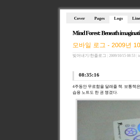
Cover
Pages
Logs
Line
Mind Forest: Beneath imaginat
모바일 로그 - 2009년 1
빚어내기/한줄로그
|
|
i
2009/10/15 08:53
08:35:16
4주동안 무료함을 달래줄 책. 보통책은
습용 노트도 한 권 챙겼다.