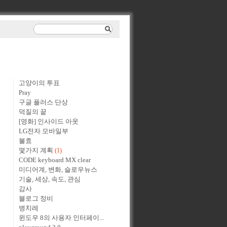
고양이의 투표
Pray
구글 플러스 단상
덕질의 끝
[영화] 인사이드 아웃
LG전자 모바일부
불효
몇가지 계획
(1)
CODE keyboard MX clear
미디어계, 변화, 슬로우뉴스
기술, 세상, 속도, 관심
감사
블로그 정비
병치레
윈도우 8의 사용자 인터페이...