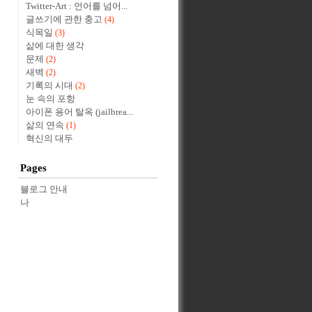
Twitter-Art : 언어를 넘어...
글쓰기에 관한 충고
(4)
식목일
(3)
삶에 대한 생각
문제
(2)
새벽
(2)
기록의 시대
(2)
눈 속의 포항
아이폰 용어 탈옥 (jailbrea...
삶의 연속
(1)
혁신의 대두
Pages
블로그 안내
나