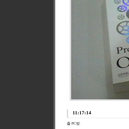
11:17:14
즐 PC방.