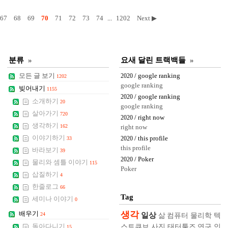
67
68
69
70
71
72
73
74
...
1202
Next ▶
분류
»
요새 달린 트랙백들
»
모든 글 보기
/ google ranking
2020
1202
google ranking
빚어내기
1155
/ google ranking
2020
소개하기
20
google ranking
살아가기
720
/ right now
2020
생각하기
162
right now
이야기하기
/ this profile
33
2020
this profile
바라보기
39
/ Poker
2020
물리와 셈틀 이야기
115
Poker
삽질하기
4
한줄로그
66
Tag
세미나 이야기
0
생각
배우기
일상
24
삶
컴퓨터
물리학
텍
스트큐브
사진
태터툴즈
연구
인
돌아다니기
15