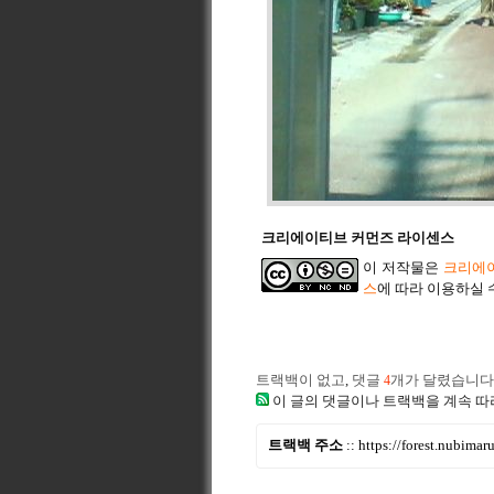
크리에이티브 커먼즈 라이센스
이 저작물은
크리에이
스
에 따라 이용하실 
트랙백이 없고
,
댓글
개가 달렸습니다
4
이 글의 댓글이나 트랙백을 계속 따
트랙백 주소
::
https://forest.nubima