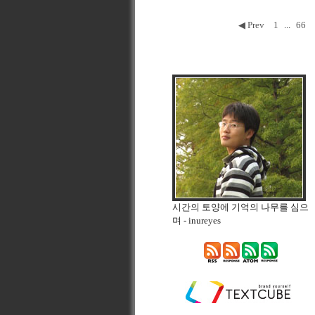
◀ Prev
1
...
66
시간의 토양에 기억의 나무를 심으
며
- inureyes