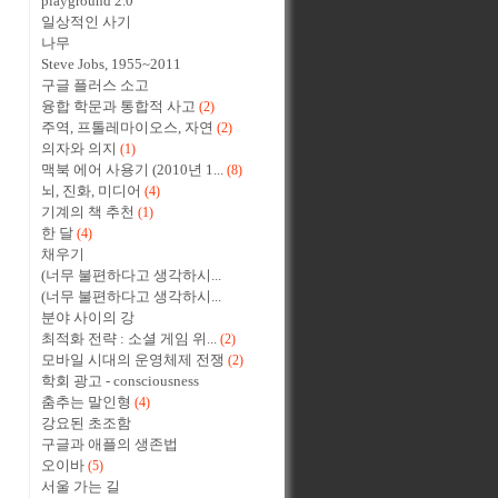
playground 2.0
일상적인 사기
나무
Steve Jobs, 1955~2011
구글 플러스 소고
융합 학문과 통합적 사고
(2)
주역, 프톨레마이오스, 자연
(2)
의자와 의지
(1)
맥북 에어 사용기 (2010년 1...
(8)
뇌, 진화, 미디어
(4)
기계의 책 추천
(1)
한 달
(4)
채우기
(너무 불편하다고 생각하시...
(너무 불편하다고 생각하시...
분야 사이의 강
최적화 전략 : 소셜 게임 위...
(2)
모바일 시대의 운영체제 전쟁
(2)
학회 광고 - consciousness
춤추는 말인형
(4)
강요된 초조함
구글과 애플의 생존법
오이바
(5)
서울 가는 길