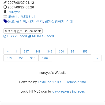
2007/08/27 01:12
사
2007/08/27 03:26
블
inureyes
로
빚어내기/생각하기
그
돈오
,
물리학
,
사기
,
생각
,
쉽게설명하기
,
이해
정
비
트랙백이 없고
2
Comments
병
RSS 2.0 feed
ATOM 1.0 feed
치
레
윈
도
«
1
347
348
349
350
351
352
우
353
354
355
1202
»
8
의
사
inureyes's Website
용
자
Powered by
Textcube 1.10.10 : Tempo primo
인
터
Lucid HTML5 skin by
daybreaker
/
inureyes
페
이...
playground