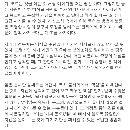
다. 모르는 것을 아는 것 처럼 이야기할 때는 쉽긴 하다. 그렇지만 듣
인
는 사람이 전혀 핵심을 파악할 수가 없기 때문에 사기이다. 자신이
사
그 복잡하고 복잡한 개념을 이해하고 있다고 착각 할 때는 조금 더
이
고급 사기를 볼 수 있다. 자신조차 속이기 위해 택하는 방법이 보통
드
은 유명한 사람의 경구나 주장을 빌려오는 '권위에의 호소' 이기 때
아
문에 앞의 사기보다는 더 고급 사기이다.
웃
LG
사기의 경우에는 양심을 주관있게 지키면 저지르지 않고 넘어갈 수
전
있다. 그렇지만 자기 기만의 경우에는 본인조차도 믿어버리는 경우
자
들이 있기 때문에 항상 조심해야 한다. 어떤 이론이나 주장의 핵심을
모
안다고 생각할 때, 그 판단이 "내 의견" 인가, "내가 증명해 본 적이
바
있는 것" 인가, 그리고 "내가 안다고 믿는 이유가 무엇인가" 를 항상
일
곱씹어야 한다.
부
불
말은 쉽지만 실제로는 어렵다. 특히 물리학에서 "핵심"을 이해한다
효
는 것이 "자신이 생각하고 짚어 보고 깨우친 핵심" 인지, 앞의 수많은
몇
학문의 선배들이 남긴 경구에서 받아들인 핵심인지 구분하기란 쉽
가
지 않다. 끊임없는 숙독과, 유도와, 증명으로 받아들이지 않으면 결
지
코 자신의 것이 될 수 없는 부분들이 있다. 그 과정을 통해 결론에로
계
의 지름길처럼 보이는 '가짜 돈오頓悟' 에 빠지지 않도록 끊임없이
획
자신을 돌아 보는 것이 자기 기만을 피해갈 수 있는 유일한 방법이
(1)
다.
CODE