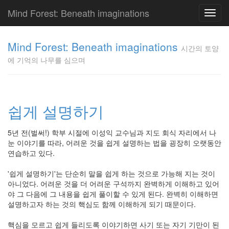
Mind Forest: Beneath imaginations
Toggl
navig
고
양
Mind Forest: Beneath imaginations
시간의 토양
이
에 기억의 나무를 심으며
의
투
표
Pray
구
쉽게 설명하기
글
플
5년 전(벌써!) 학부 시절에 이성익 교수님과 지도 회식 자리에서 나
러
눈 이야기를 따라, 어려운 것을 쉽게 설명하는 법을 굉장히 오랫동안
스
연습하고 있다.
단
상
'쉽게 설명하기'는 단순히 말을 쉽게 하는 것으로 가능해 지는 것이
덕
아니었다. 어려운 것을 더 어려운 구석까지 완벽하게 이해하고 있어
질
야 그 다음에 그 내용을 쉽게 풀이할 수 있게 된다. 완벽히 이해하면
의
설명하고자 하는 것의 핵심도 함께 이해하게 되기 때문이다.
끝
[영
핵심을 모르고 쉽게 들리도록 이야기하면 사기 또는 자기 기만이 된
화]