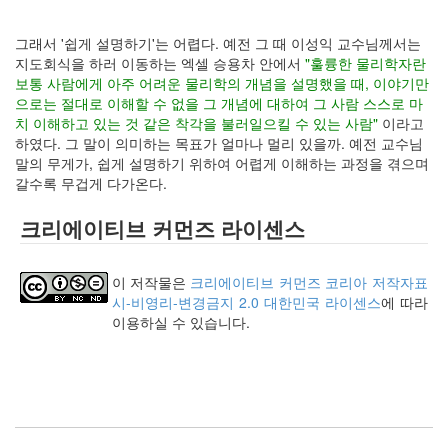
keyboard
MX
그래서 '쉽게 설명하기'는 어렵다. 예전 그 때 이성익 교수님께서는
clear
지도회식을 하러 이동하는 엑셀 승용차 안에서
"훌륭한 물리학자란
미
보통 사람에게 아주 어려운 물리학의 개념을 설명했을 때, 이야기만
디
으로는 절대로 이해할 수 없을 그 개념에 대하여 그 사람 스스로 마
어
치 이해하고 있는 것 같은 착각을 불러일으킬 수 있는 사람"
이라고
계,
하였다. 그 말이 의미하는 목표가 얼마나 멀리 있을까. 예전 교수님
변
말의 무게가, 쉽게 설명하기 위하여 어렵게 이해하는 과정을 겪으며
화,
갈수록 무겁게 다가온다.
슬
로
크리에이티브 커먼즈 라이센스
우
뉴
스
이 저작물은
크리에이티브 커먼즈 코리아 저작자표
기
시-비영리-변경금지 2.0 대한민국 라이센스
에 따라
술,
이용하실 수 있습니다.
세
상,
속
도,
관
심
감