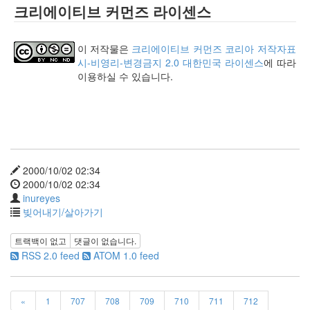
크리에이티브 커먼즈 라이센스
인
사
이
이 저작물은
크리에이티브 커먼즈 코리아 저작자표
드
시-비영리-변경금지 2.0 대한민국 라이센스
에 따라
아
이용하실 수 있습니다.
웃
LG
전
자
모
바
일
2000/10/02 02:34
부
2000/10/02 02:34
불
inureyes
효
빚어내기/살아가기
몇
가
트랙백이 없고
댓글이 없습니다.
지
RSS 2.0 feed
ATOM 1.0 feed
계
획
(1)
CODE
«
1
707
708
709
710
711
712