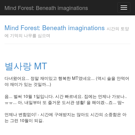
Mind Forest: Beneath imaginations
Toggl
navig
고
양
Mind Forest: Beneath imaginations
시간의 토양
이
에 기억의 나무를 심으며
의
투
표
Pray
구
별사랑 MT
글
플
다녀왔어요... 정말 재미있고 행복한 MT였네요... (역시 술을 안먹어
러
야 재미가 있는 것일까...)
스
단
음... 벌써 10월 1일입니다. 시간 빠르네요. 집에는 언제나 가보나..
상
ㅠㅠ... 아, 내일부터 또 즐거운 도서관 생활! 을 해야겠-..죠... 땀~
덕
질
언제나 변함없이! - 시간에 구애받지는 않아도 시간의 소중함은 아
의
는 그런 10월이 되길.
끝
[영
화]