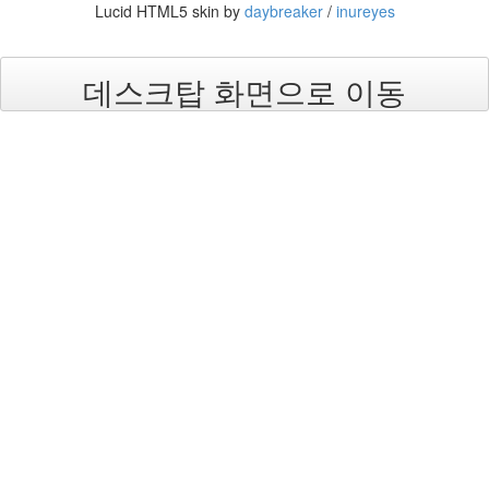
Lucid HTML5 skin by
daybreaker
/
inureyes
인
사
이
드
데스크탑 화면으로 이동
아
웃
LG
전
자
모
바
일
부
불
효
몇
가
지
계
획
(1)
CODE