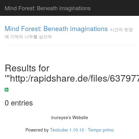
Mind Forest: Beneath imaginations
고
양
Mind Forest: Beneath imaginations
시간의 토양
이
에 기억의 나무를 심으며
의
투
표
Pray
구
Results for
글
'"http:/rapidshare.de/files/63797
플
러
스
단
상
0 entries
덕
질
inureyes's Website
의
끝
Powered by
Textcube 1.10.10 : Tempo primo
[영
화]