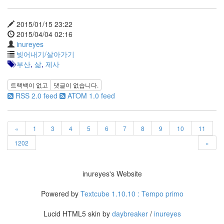
keyboard
MX
clear
2015/01/15 23:22
미
2015/04/04 02:16
디
inureyes
어
빚어내기/살아가기
계,
부산
,
삶
,
제사
변
화,
트랙백이 없고
댓글이 없습니다.
슬
RSS 2.0 feed
ATOM 1.0 feed
로
우
뉴
«
1
3
4
5
6
7
8
9
10
11
스
기
1202
»
술,
세
상,
inureyes's Website
속
도,
Powered by
Textcube 1.10.10 : Tempo primo
관
심
Lucid HTML5 skin by
daybreaker
/
inureyes
감