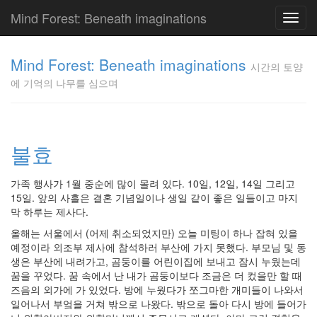
Mind Forest: Beneath imaginations
Toggl
navig
고
양
Mind Forest: Beneath imaginations
시간의 토양
이
에 기억의 나무를 심으며
의
투
표
Pray
구
불효
글
플
가족 행사가 1월 중순에 많이 몰려 있다. 10일, 12일, 14일 그리고
러
15일. 앞의 사흘은 결혼 기념일이나 생일 같이 좋은 일들이고 마지
스
막 하루는 제사다.
단
상
올해는 서울에서 (어제 취소되었지만) 오늘 미팅이 하나 잡혀 있을
덕
예정이라 외조부 제사에 참석하러 부산에 가지 못했다. 부모님 및 동
질
생은 부산에 내려가고, 곰둥이를 어린이집에 보내고 잠시 누웠는데
의
꿈을 꾸었다. 꿈 속에서 난 내가 곰둥이보다 조금은 더 컸을만 할 때
끝
즈음의 외가에 가 있었다. 방에 누웠다가 쪼그마한 개미들이 나와서
[영
일어나서 부엌을 거쳐 밖으로 나왔다. 밖으로 돌아 다시 방에 들어가
화]