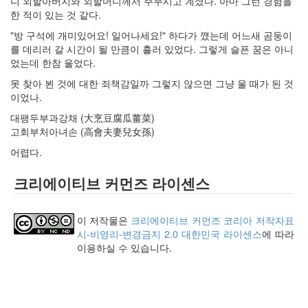
니 외할아버지와 외할머니께서 주무시고 계셨다. 아마 그런 경험을
인
한 적이 있는 것 같다.
사
"방 구석에 개미있어요! 일어나세요!" 하다가 깼는데 어느새 곰둥이
이
를 데리러 갈 시간이 될 만큼이 흘러 있었다. 그렇게 슬픈 꿈은 아니
드
었는데 한참 울었다.
아
웃
못 찾아 뵌 것에 대한 죄책감일까 그렇지 않으면 그냥 울 때가 된 것
LG
이었나.
전
대팽두부과강채 (大烹豆腐瓜薑菜)
자
고회부처아녀손 (高會夫妻兒女孫)
모
바
어렵다.
일
부
크리에이티브 커먼즈 라이센스
불
효
몇
이 저작물은
크리에이티브 커먼즈 코리아 저작자표
가
시-비영리-변경금지 2.0 대한민국 라이센스
에 따라
지
이용하실 수 있습니다.
계
획
(1)
CODE