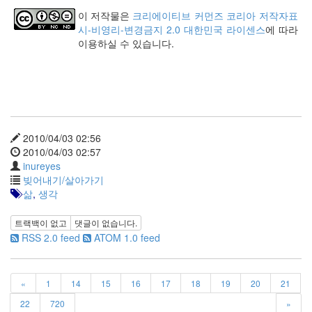
keyboard
이 저작물은
크리에이티브 커먼즈 코리아 저작자표
MX
시-비영리-변경금지 2.0 대한민국 라이센스
에 따라
clear
이용하실 수 있습니다.
미
디
어
계,
변
화,
슬
2010/04/03 02:56
로
2010/04/03 02:57
우
inureyes
뉴
빚어내기/살아가기
스
삶
,
생각
기
술,
트랙백이 없고
댓글이 없습니다.
세
RSS 2.0 feed
ATOM 1.0 feed
상,
속
도,
관
«
1
14
15
16
17
18
19
20
21
심
22
720
»
감