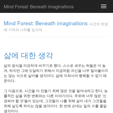
Mind Forest: Beneath imaginations
Toggl
navig
고
양
Mind Forest: Beneath imaginations
시간의 토양
이
에 기억의 나무를 심으며
의
투
표
Pray
구
삶에 대한 생각
글
플
삶의 방식을 미묘하게 바꾸기로 했다. 스스로 세우는 허들은 더 높
러
게, 하지만 그에 도달하기 위해서 지금처럼 자신을 너무 밀어붙이지
스
는 않는 식으로 살아볼 생각이다. 삶에 지쳐서야 행복할 수 없기 때
단
문이다.
상
덕
그 다음으로, 시간을 더 만들기 위해 많은 것을 덜어내려고 한다. 능
질
률적인 삶을 위한 변화와는 다른 이야기이다. 주위에 너무 많은 '신
의
경써야 할 것'들이 있는데, 그것들이 나를 위해 살지 내가 그것들을
끝
위해 살도록 하지는 않을 생각이다. 한 번에 손대는 일의 수를 줄일
[영
생각이다.
화]