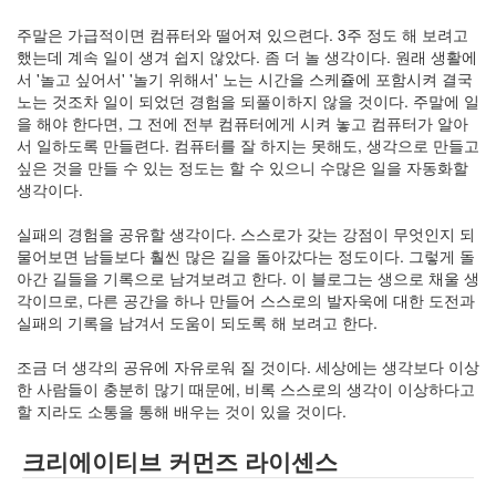
인
주말은 가급적이면 컴퓨터와 떨어져 있으련다. 3주 정도 해 보려고
사
했는데 계속 일이 생겨 쉽지 않았다. 좀 더 놀 생각이다. 원래 생활에
이
서 '놀고 싶어서' '놀기 위해서' 노는 시간을 스케쥴에 포함시켜 결국
드
노는 것조차 일이 되었던 경험을 되풀이하지 않을 것이다. 주말에 일
아
을 해야 한다면, 그 전에 전부 컴퓨터에게 시켜 놓고 컴퓨터가 알아
웃
서 일하도록 만들련다. 컴퓨터를 잘 하지는 못해도, 생각으로 만들고
LG
싶은 것을 만들 수 있는 정도는 할 수 있으니 수많은 일을 자동화할
전
생각이다.
자
모
실패의 경험을 공유할 생각이다. 스스로가 갖는 강점이 무엇인지 되
바
물어보면 남들보다 훨씬 많은 길을 돌아갔다는 정도이다. 그렇게 돌
일
아간 길들을 기록으로 남겨보려고 한다. 이 블로그는 생으로 채울 생
부
각이므로, 다른 공간을 하나 만들어 스스로의 발자욱에 대한 도전과
불
실패의 기록을 남겨서 도움이 되도록 해 보려고 한다.
효
몇
조금 더 생각의 공유에 자유로워 질 것이다. 세상에는 생각보다 이상
가
한 사람들이 충분히 많기 때문에, 비록 스스로의 생각이 이상하다고
지
할 지라도 소통을 통해 배우는 것이 있을 것이다.
계
획
크리에이티브 커먼즈 라이센스
(1)
CODE