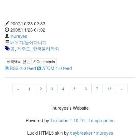
keyboard
MX
clear
미
2007/10/23 02:33
디
2008/11/26 01:02
어
inureyes
계,
배우기/돌아다니기
변
곰
,
제주도
,
한국물리학회
화,
슬
트랙백이 없고
6
Comments
로
RSS 2.0 feed
ATOM 1.0 feed
우
뉴
스
기
«
1
2
3
4
5
6
7
15
»
술,
세
상,
inureyes's Website
속
도,
Powered by
Textcube 1.10.10 : Tempo primo
관
심
Lucid HTML5 skin by
daybreaker
/
inureyes
감