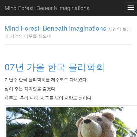
Mind Forest: Beneath imaginations
To
nav
고
양
Mind Forest: Beneath imaginations
시간의 토양
이
에 기억의 나무를 심으며
의
투
표
Pray
구
07년 가을 한국 물리학회
글
플
지난주 한국 물리학회를 제주도로 다녀왔다.
러
스
섬이 주는 적막함을 즐겼다.
단
제주도, 우리 나라, 지구를 넘어 사람도 섬이다.
상
덕
질
의
끝
[영
화]