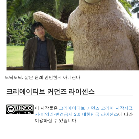
인
사
이
드
아
웃
LG
전
자
모
바
일
토닥토닥. 삶은 원래 만만한게 아니란다.
부
불
크리에이티브 커먼즈 라이센스
효
몇
가
이 저작물은
크리에이티브 커먼즈 코리아 저작자표
지
시-비영리-변경금지 2.0 대한민국 라이센스
에 따라
계
이용하실 수 있습니다.
획
(1)
CODE