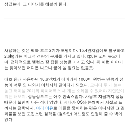
keyboard
생겼는데, 그 이야기를 해볼까 한다.
MX
clear
미
디
어
계,
변
화,
사용하는 것은 맥북 프로 2기가 모델이다. 15.4인치임에도 불구하고
슬
2.6kg라는 비교적 경량의 무게를 가지고 있다. cpu는 코어 듀오이
로
며, 전체적으로 밸런스 잘 잡힌 성능을 가지고 있다. 뭐 이런 이야기
우
는 찾아보면 어디든 나오니 굳이 쓸 필요는 없을듯.
뉴
스
애초 원래 사용하던 10.6인치의 에버라텍 1000이 원하는 만큼의 성
기
능이 너무 안 나와서 여차저차 갈아타게 되었다.
모니터 두 개 붙여
술,
놓고 터미널 20개와 파이어폭스 세 개는 소화할 수 있어야 지연없이
세
뭐든 해보지.
성능상으로는 아주 만족스럽다. 사용후 지금까지 성능
상,
때문에 불만이 나온 적이 없었다. 게다가 OS와 본체에서 저절로 느
속
껴지는 철학까지.
여러 이유
로 애플을 좋아하는 편은 아니지만 그 결
도,
과물을 보면 고집스런 철학을 (철학만) 어느정도 인정해 줄 수 밖에
관
없다.
심
감