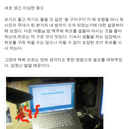
사
새로 생긴 이상한 용도
블
로
보기도 좋고 먹기도 좋을 것 같은 '왕 구이구이'가 왜 포항을 떠나 윗
그
사진의 무대가 된 본가의 내 방까지 오게 되었는가에 대한 설명부터
정
해 보겠다. 더운 여름날 밤 맥주에 쥐포를 곁들여 마시는 것을 좋아
비
하는데,쥐포는 막 구운 것이 맛있다. 기숙사 생활을 하는 입장에서
병
쥐포를 구워 먹을 수는 없으니 어쩔 수 없이 포장된 조미 쥐포를 사
치
서 먹는다.
레
윈
그런데 맥북 프로는 전혀 생각지도 못한 방법으로 필요를 채워주었
도
다. 엄청난 발열 때문이다.
우
8
의
사
용
자
인
터
페
이...
playground