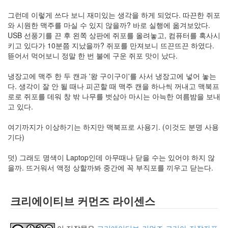
의
그런데 이렇게 쓰다 보니 재미있는 생각을 하게 되었다. 따끈한 쥐포
지
와 시원한 맥주를 마실 수 있지 않을까? 바로 실행에 옮겨보았다.
(1)
USB 선풍기를 끈 후 왼쪽 상판에 쥐포를 올려놓고, 컴퓨터를 혹사시
맥
키고 있다가 10분쯤 지났을까? 쥐포를 만져보니 뜨끈뜨끈 하였다.
북
뜯어서 먹어보니 정말 한 번 불에 구운 쥐포 맛이 났다.
에
어
냉장고에 맥주 한 두 캔과 '왕 구이구이'를 사서 냉장고에 넣어 놓는
사
다. 생각이 잘 안 될 때나 피곤할 때 맥주 캔을 하나씩 꺼내고 맥북프
용
로로 쥐포를 데워 창 밖 나무를 벗삼아 마시는 아늑한 여름밤을 보내
기
고 있다.
(2010
년
여기까지가 이상하기는 하지만 맥북프로 사용기. (이것도 분명 사용
1...
기다)
(8)
뇌,
덧) 그래도 명색이 Laptop인데 아무때나 닫을 수는 있어야 하지 않
진
을까. 뜨거워서 액정 상할까봐 중간에 꼭 부직포를 끼우고 닫는다.
화,
미
디
크리에이티브 커먼즈 라이센스
어
(4)
기