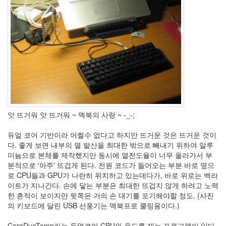
2.0
일
상
적
인
사
기
나
무
Steve
Jobs,
앗 뜨거워 앗 뜨거워 ~ 맥북의 사랑 ~ -_-;
1955~2011
구
듀얼 코어 기반이라 어쩔수 없다고 하지만 뜨거운 것은 뜨거운 것이
글
다. 좋게 보면 내부의 열 발산을 최대한 밖으로 빼내기 위하여 알루
플
미늄으로 본체를 제작했지만 동시에 열전도율이 너무 올라가서 부
러
분적으로 '아주' 뜨겁게 된다. 전원 코드가 들어오는 부분 바로 옆으
스
로 CPU들과 GPU가 나란히 위치하고 있는데다가, 바로 위로는 백라
소
이트가 지나간다. 손에 닿는 부분은 최대한 뜨겁지 않게 하려고 노력
고
한 흔적이 보이지만 윗쪽은 거의 손 대기를 포기해야할 정도. (사진
융
의 키보드에 달린 USB 선풍기는 맥북프로 쿨링용이다.)
합
학
CoreDuoTemp라는 듀얼코어 CPU의 온도를 재는 프로그램이 있다.