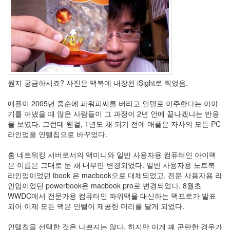
인
사
이
드
아
웃
LG
전
뭔지 궁금하시죠? 사진은 맥북에 내장된 iSight로 찍었음.
자
모
애플이 2005년 중순에 파워피씨를 버리고 인텔로 이주한다는 이야
바
기를 꺼냈을 때 많은 사람들이 그 과정이 2년 안에 끝나겠냐는 반응
일
을 보였다. 그런데 웬걸, 1년도 채 되기 전에 애플은 자사의 모든 PC
부
라인업을 인텔칩으로 바꾸었다.
불
효
홈 네트워킹 서버로서의 맥미니와 일반 사용자용 컴퓨터인 아이맥
몇
은 이름은 그대로 둔 채 내부만 변경되었다. 일반 사용자용 노트북
가
라인업이었던 ibook 은 macbook으로 대체되었고, 전문 사용자용 라
지
인업이었던 powerbook은 macbook pro로 변경되었다. 8월초
계
WWDC에서 전문가용 컴퓨터인 파워맥을 대신하는 맥프로가 발표
획
되어 이제 모든 맥은 인텔이 제공한 머리를 달게 되었다.
(1)
CODE
인텔칩을 선택한 것은 나쁘지는 않다. 하지만 이게 꽤 곤란한 경우가