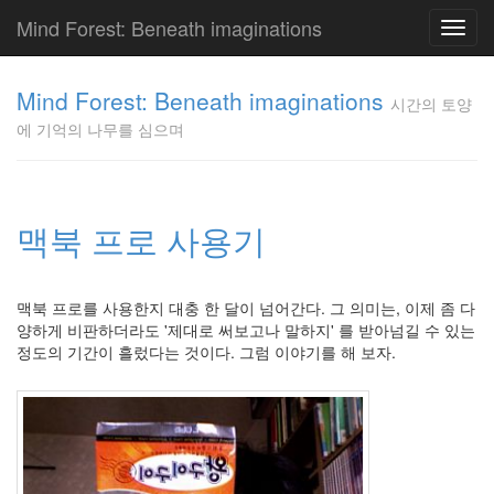
Mind Forest: Beneath imaginations
Toggl
navig
고
양
Mind Forest: Beneath imaginations
시간의 토양
이
에 기억의 나무를 심으며
의
투
표
Pray
구
맥북 프로 사용기
글
플
러
맥북 프로를 사용한지 대충 한 달이 넘어간다. 그 의미는, 이제 좀 다
스
양하게 비판하더라도 '제대로 써보고나 말하지' 를 받아넘길 수 있는
단
정도의 기간이 흘렀다는 것이다. 그럼 이야기를 해 보자.
상
덕
질
의
끝
[영
화]