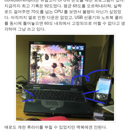
문
지금까지 최고 기록은 92도였다. 평균 65도를 오르락내리락, 살짝
과
로드 걸어주면 70도를 넘는 CPU 를 보면서 불량이 아닌가 싶었었
통
다. 아직까지 열로 인한 다운은 없었고, USB 선풍기와 노트북 쿨러
합
를 동시에 틀어놓으면 60도 내외에서 고정되므로 어쩔 수 없다고 생
적
각하며 그냥 쓰고 있다.
사
고
(2)
주
역,
프
톨
레
마
이
오
스,
자
연
(2)
의
자
얘로도 계란 후라이를 부칠 수 있었지만 맥북에겐 안된다.
와