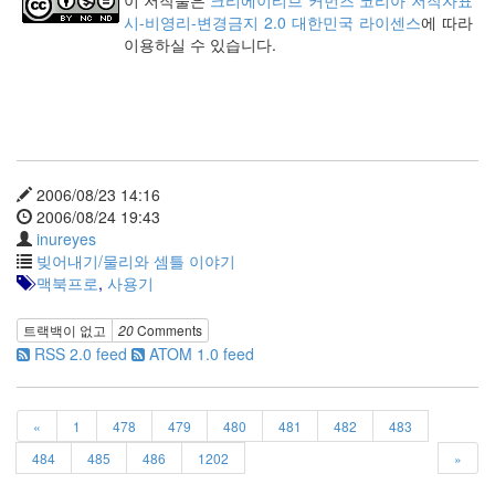
이 저작물은
크리에이티브 커먼즈 코리아 저작자표
계
시-비영리-변경금지 2.0 대한민국 라이센스
에 따라
의
이용하실 수 있습니다.
책
추
천
(1)
한
달
(4)
2006/08/23 14:16
채
2006/08/24 19:43
우
inureyes
기
빚어내기/물리와 셈틀 이야기
(너
맥북프로
,
사용기
무
불
트랙백이 없고
20
Comments
편
RSS 2.0 feed
ATOM 1.0 feed
하
다
고
생
«
1
478
479
480
481
482
483
각
484
485
486
1202
»
하
시...